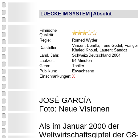
LUECKE IM SYSTEM | Absolut
Filmische
Qualität:
Regie:
Romed Wyder
Vincent Bonillo, Irene Godel, Franç
Darsteller:
Khaled Khouri, Laurent Sandoz
Land, Jahr:
Schweiz/Deutschland 2004
Laufzeit:
94 Minuten
Genre:
Thriller
Publikum:
Erwachsene
Einschränkungen:
X
JOSÉ GARCÍA
Foto: Neue Visionen
Als im Januar 2000 der
Weltwirtschaftsgipfel der G8